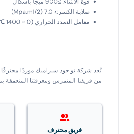
قوة الانثناء: ≥900 ميجا باسكال
صلابة الكسر:> 7.0 (Mpa.m1/2)
معامل التمدد الحراري (0 ~ 1400 ℃): 10.2×10-6/℃
تُعد شركة تو جود سيراميك موردًا محترفًا
من فريقنا المتمرس ومعرفتنا المتعمقة بمو
فريق محترف