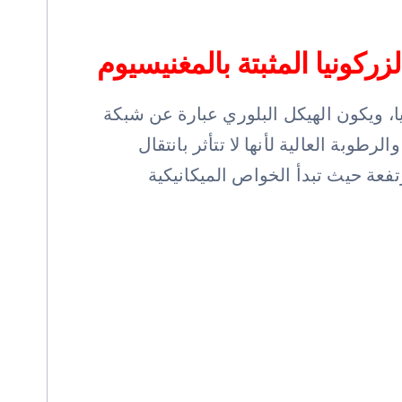
كونيا المثبتة بالمغنيسيوم
أكسيد المغنيسيوم (MgO) كعامل تثبيت للزركونيا، ويكون الهيكل البلوري عبارة عن شبكة
طوبة العالية لأنها لا تتأثر بانتقال
تفعة حيث تبدأ الخواص الميكانيكية