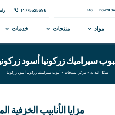
14775525696
راسل
FAQ
DOWNLOA
مواد
منتجات
خدمات
بوب سيراميك زركونيا أسود زركوني
شكل البداية
»
مركز المنتجات
»
أنبوب سيراميك زركونيا أسود زركونيا
ش
مزايا الأنابيب الخزفية ا